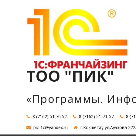
Перейти
к
содержимому
ТОО "ПИК"
«Программы. Инф
8 (7162) 51 70 52
8 (7162) 51-71-57
8 (7
pic-1c@yandex.ru
г.Кокшетау ул.Ауэзова 222