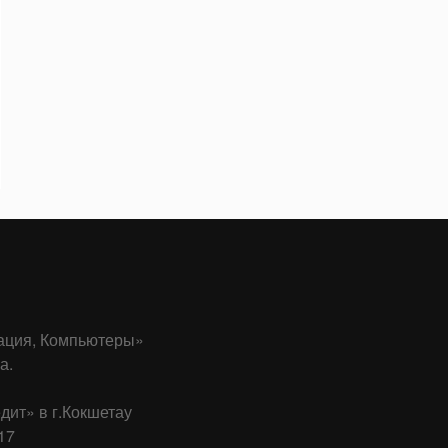
ция, Компьютеры»
а.
ит» в г.Кокшетау
17