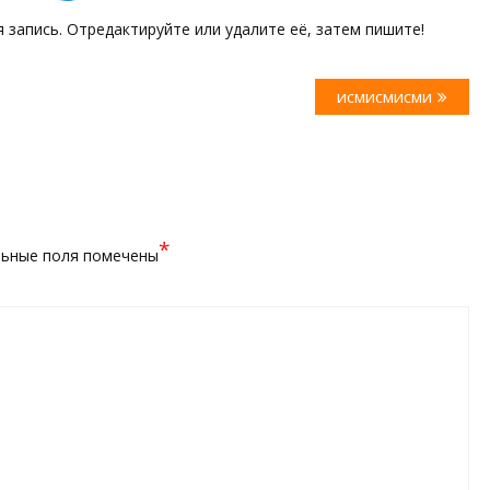
 запись. Отредактируйте или удалите её, затем пишите!
Следующая
исмисмисми
запись:
*
ьные поля помечены