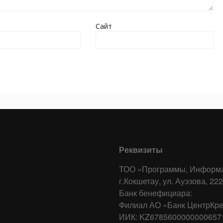
Сайт
Реквизиты
ТОО «Программы, Информа
г.Кокшетау, ул. Ауэзова, 222
Банк бенефициара:
Филиал АО «Банк ЦентрКред
ИИК: KZ6785600000000657