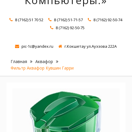
Компьютеры.»
8 (7162) 51 70 52
8 (7162) 51-71-57
8 (7162) 92-50-74
8 (7162) 92-50-75
pic-1c@yandex.ru
г.Кокшетау ул.Ауэзова 222А
Главная
Аквафор
Фильтр Аквафор Кувшин Гарри