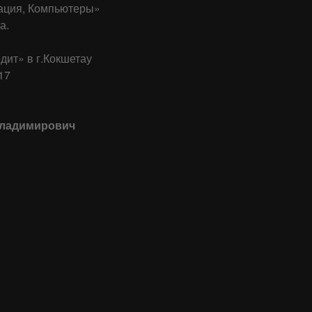
ция, Компьютеры»
а.
ит» в г.Кокшетау
17
Владимирович