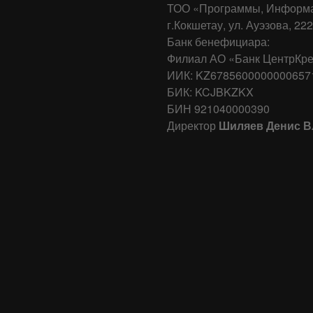
ТОО «Программы, Информа
г.Кокшетау, ул. Ауэзова, 222
Банк бенефициара:
Филиал АО «Банк ЦентрКред
ИИК: KZ6785600000000657
БИК: KCJBKZKX
БИН 921040000390
Директор
Шиляев Денис 