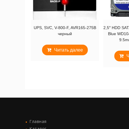
UPS, SVC, V-800-F, AVR165-275B
2,5″ HDD SATA
черный
Blue WD10
9.5m
Читать далее
Ч
Главная
Каталог