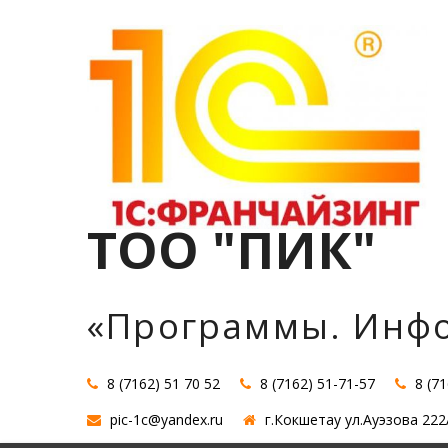
Перейти
к
содержимому
ТОО "ПИК"
«Программы. Инф
8 (7162) 51 70 52
8 (7162) 51-71-57
8 (7
pic-1c@yandex.ru
г.Кокшетау ул.Ауэзова 222