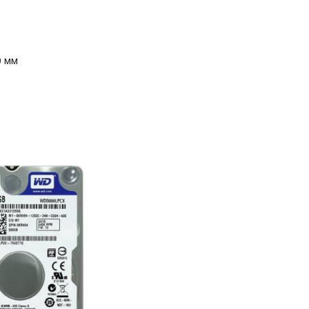
я
0 мм